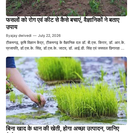
फसलों को रोग एवं कीट से कैसे बचाएं, वैज्ञानिकों ने बताए
उपाय
By
ajay dwivedi
—
July 22, 2026
टीकमगढ़, कृषि विज्ञान केंद्र, टीकमगढ़ के वैज्ञानिक दल डॉ. बी.एस. किरार, डॉ. आर.के.
प्रजापति, डॉ.एस.के. सिंह, डॉ.एस.के. जाटव, डॉ. आई.डी. सिंह एवं जयपाल छिगारहा ...
बिना खाद के धान की खेती, होगा अच्छा उत्पादन, जानिए