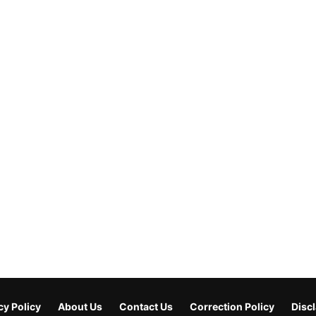
cy Policy
About Us
Contact Us
Correction Policy
Disc