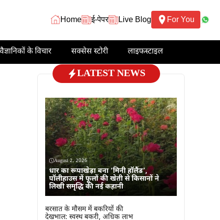
Home
ई-पेपर
Live Blog
For You
वैज्ञानिकों के विचार
सक्सेस स्टोरी
लाइफस्टाइल
LATEST NEWS
August 2, 2026
धार का रूपाखेड़ा बना ‘मिनी हॉलैंड’,
पॉलीहाउस में फूलों की खेती से किसानों ने
लिखी समृद्धि की नई कहानी
बरसात के मौसम में बकरियों की
देखभाल: स्वस्थ बकरी, अधिक लाभ