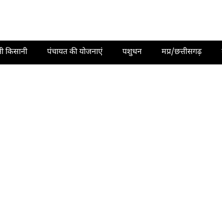
ती किसानी
पंचायत की योजनाएं
पशुधन
मप्र/छत्तीसगढ़