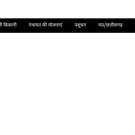
ती किसानी
पंचायत की योजनाएं
पशुधन
मप्र/छत्तीसगढ़