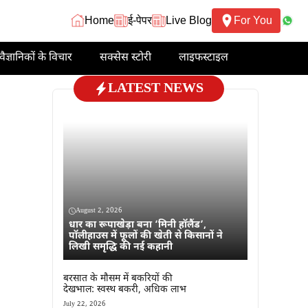
Home
ई-पेपर
Live Blog
For You
वैज्ञानिकों के विचार
सक्सेस स्टोरी
लाइफस्टाइल
LATEST NEWS
August 2, 2026
धार का रूपाखेड़ा बना ‘मिनी हॉलैंड’,
पॉलीहाउस में फूलों की खेती से किसानों ने
लिखी समृद्धि की नई कहानी
बरसात के मौसम में बकरियों की
देखभाल: स्वस्थ बकरी, अधिक लाभ
July 22, 2026