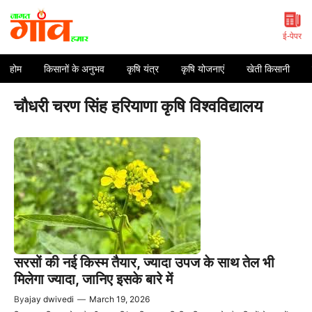
Skip
to
content
ई-पेपर
होम
किसानों के अनुभव
कृषि यंत्र
कृषि योजनाएं
खेती किसानी
चौधरी चरण सिंह हरियाणा कृषि विश्वविद्यालय
सरसों की नई किस्म तैयार, ज्यादा उपज के साथ तेल भी
मिलेगा ज्यादा, जानिए इसके बारे में
By
ajay dwivedi
—
March 19, 2026