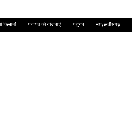
ती किसानी
पंचायत की योजनाएं
पशुधन
मप्र/छत्तीसगढ़