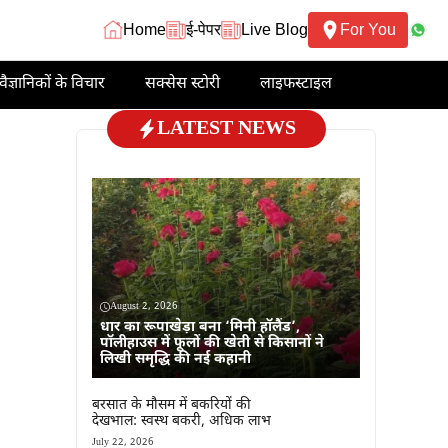
Home
ई-पेपर
Live Blog
For You
वैज्ञानिकों के विचार
सक्सेस स्टोरी
लाइफस्टाइल
LATEST NEWS
August 2, 2026
धार का रूपाखेड़ा बना ‘मिनी हॉलैंड’,
पॉलीहाउस में फूलों की खेती से किसानों ने
लिखी समृद्धि की नई कहानी
बरसात के मौसम में बकरियों की
देखभाल: स्वस्थ बकरी, अधिक लाभ
July 22, 2026