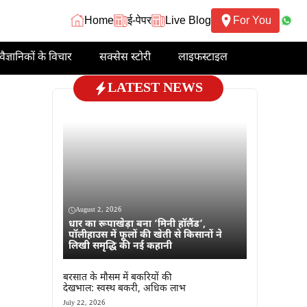
Home
ई-पेपर
Live Blog
For You
वैज्ञानिकों के विचार
सक्सेस स्टोरी
लाइफस्टाइल
LATEST NEWS
August 2, 2026
धार का रूपाखेड़ा बना ‘मिनी हॉलैंड’,
पॉलीहाउस में फूलों की खेती से किसानों ने
लिखी समृद्धि की नई कहानी
बरसात के मौसम में बकरियों की
देखभाल: स्वस्थ बकरी, अधिक लाभ
July 22, 2026