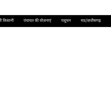
ती किसानी
पंचायत की योजनाएं
पशुधन
मप्र/छत्तीसगढ़