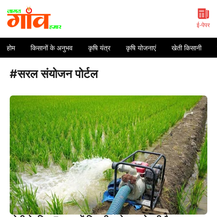
Skip
to
content
ई-पेपर
होम
किसानों के अनुभव
कृषि यंत्र
कृषि योजनाएं
खेती किसानी
#सरल संयोजन पोर्टल