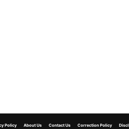
cy Policy
About Us
Contact Us
Correction Policy
Disc