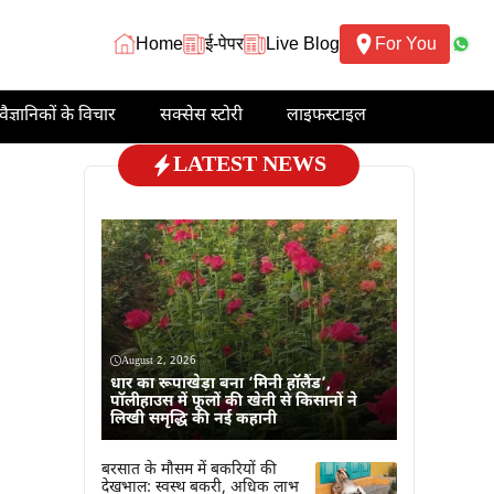
Home
ई-पेपर
Live Blog
For You
वैज्ञानिकों के विचार
सक्सेस स्टोरी
लाइफस्टाइल
LATEST NEWS
August 2, 2026
धार का रूपाखेड़ा बना ‘मिनी हॉलैंड’,
पॉलीहाउस में फूलों की खेती से किसानों ने
लिखी समृद्धि की नई कहानी
बरसात के मौसम में बकरियों की
देखभाल: स्वस्थ बकरी, अधिक लाभ