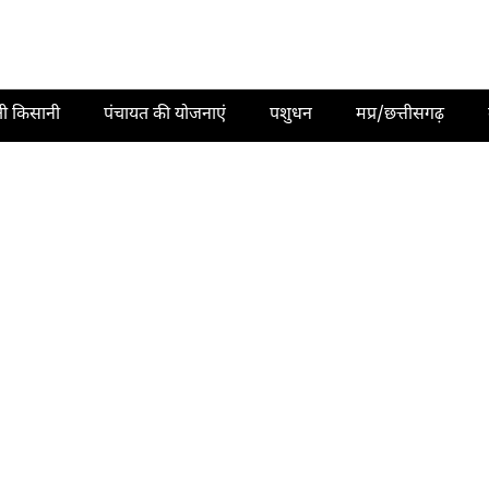
ती किसानी
पंचायत की योजनाएं
पशुधन
मप्र/छत्तीसगढ़