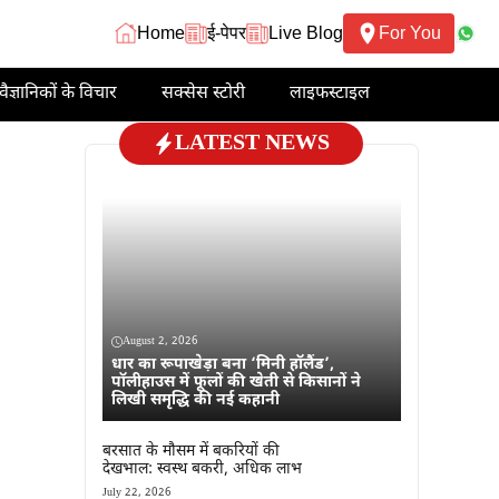
Home
ई-पेपर
Live Blog
For You
वैज्ञानिकों के विचार
सक्सेस स्टोरी
लाइफस्टाइल
LATEST NEWS
August 2, 2026
धार का रूपाखेड़ा बना ‘मिनी हॉलैंड’,
पॉलीहाउस में फूलों की खेती से किसानों ने
लिखी समृद्धि की नई कहानी
बरसात के मौसम में बकरियों की
देखभाल: स्वस्थ बकरी, अधिक लाभ
July 22, 2026