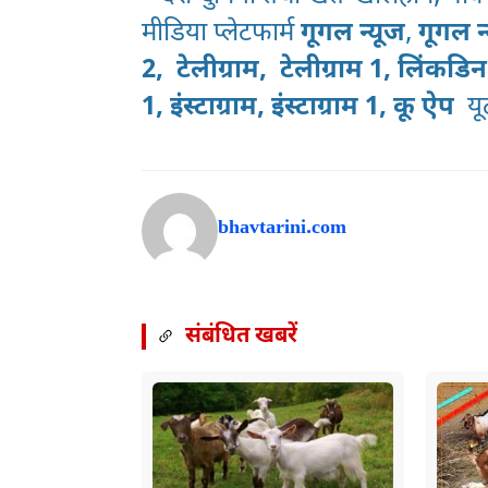
मीडिया प्लेटफार्म
गूगल न्यूज
,
गूगल न
2,
टेलीग्राम,
टेलीग्राम 1,
लिंकडि
1
,
इंस्टाग्राम,
इंस्टाग्राम 1
,
कू ऐप
य
bhavtarini.com
संबंधित खबरें