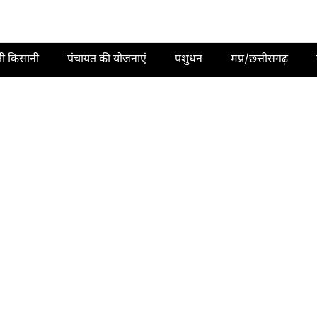
ती किसानी
पंचायत की योजनाएं
पशुधन
मप्र/छत्तीसगढ़