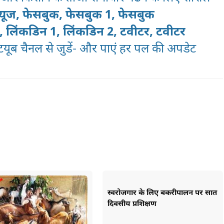
्यूज,
फेसबुक,
फेसबुक 1,
फेसबुक
न,
लिंकडिन 1,
लिंकडिन 2
,
टवीटर,
टवीटर
ूटयूब चैनल
से जुडें- और पाएं हर पल की अपडेट
स्वरोजगार के लिए बकरीपालन पर सात
दिवसीय प्रशिक्षण