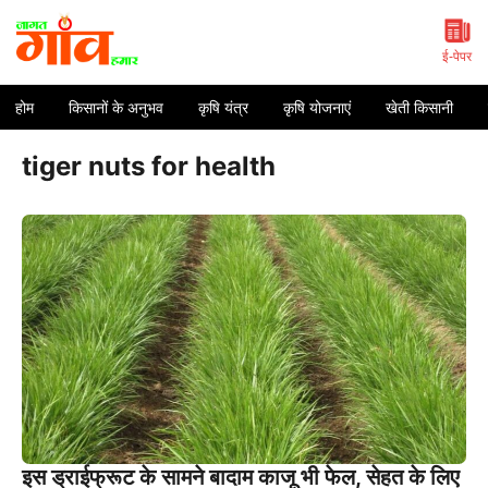
Skip
to
content
ई-पेपर
होम
किसानों के अनुभव
कृषि यंत्र
कृषि योजनाएं
खेती किसानी
tiger nuts for health
इस ड्राईफ्रूट के सामने बादाम काजू भी फेल, सेहत के लिए