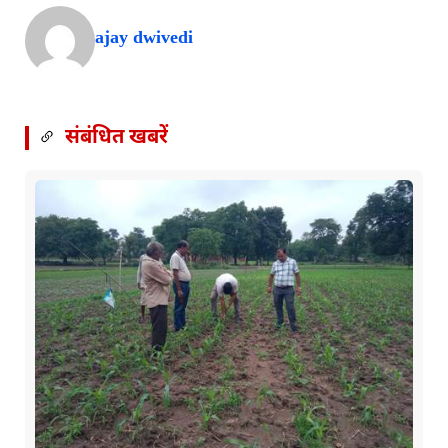
ajay dwivedi
संबंधित खबरें