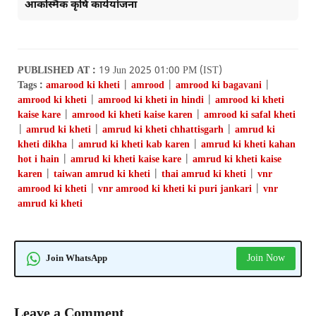
आकस्मिक कृषि कार्ययोजना
PUBLISHED AT :
19 Jun 2025 01:00 PM (IST)
Tags :
amarood ki kheti
|
amrood
|
amrood ki bagavani
|
amrood ki kheti
|
amrood ki kheti in hindi
|
amrood ki kheti
kaise kare
|
amrood ki kheti kaise karen
|
amrood ki safal kheti
|
amrud ki kheti
|
amrud ki kheti chhattisgarh
|
amrud ki
kheti dikha
|
amrud ki kheti kab karen
|
amrud ki kheti kahan
hot i hain
|
amrud ki kheti kaise kare
|
amrud ki kheti kaise
karen
|
taiwan amrud ki kheti
|
thai amrud ki kheti
|
vnr
amrood ki kheti
|
vnr amrood ki kheti ki puri jankari
|
vnr
amrud ki kheti
Join Now
Join WhatsApp
Leave a Comment