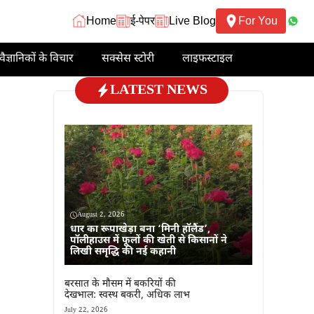
Home
ई-पेपर
Live Blog
For You
वैज्ञानिकों के विचार
सक्सेस स्टोरी
लाइफस्टाइल
LATEST NEWS
August 2, 2026
धार का रूपाखेड़ा बना ‘मिनी हॉलैंड’,
पॉलीहाउस में फूलों की खेती से किसानों ने
लिखी समृद्धि की नई कहानी
बरसात के मौसम में बकरियों की
देखभाल: स्वस्थ बकरी, अधिक लाभ
July 22, 2026